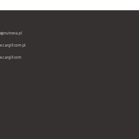
o@nutrena.pl
.cargill.com.pl
.cargill.com