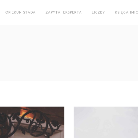
OPIEKUN STADA
ZAPYTAJ EKSPERTA
LICZBY
KSIĘGA IMI
RED WINE
WINE SHOP