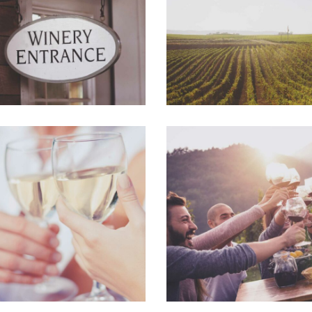
Photography
Details
THE WINERY
DESERT WINE
Details
Nature