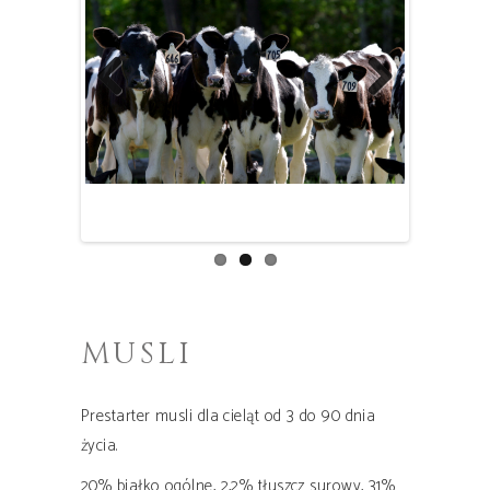
Previous
Next
MUSLI
Prestarter musli dla cieląt od 3 do 90 dnia
życia.
20% białko ogólne, 2,2% tłuszcz surowy, 31%